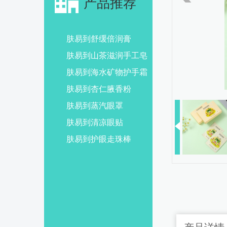
产品推荐
肤易到舒缓倍润膏
肤易到山茶滋润手工皂
肤易到海水矿物护手霜
肤易到杏仁腋香粉
肤易到蒸汽眼罩
肤易到清凉眼贴
肤易到护眼走珠棒