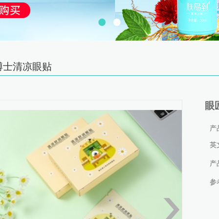
博士清凉眼贴
眼
产
英文
产
参