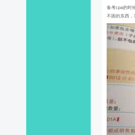
备考cpa的
不困的东西，