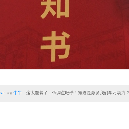
ar
牛牛
这太能装了、低调点吧
🤣
！难道是激发我们学习动力
回复