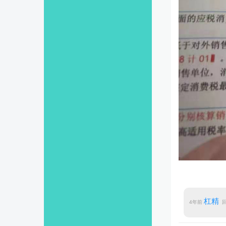
杠精
4年前