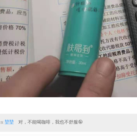
堃堃
对，不能喝咖啡，我也不舒服
🤪
回复