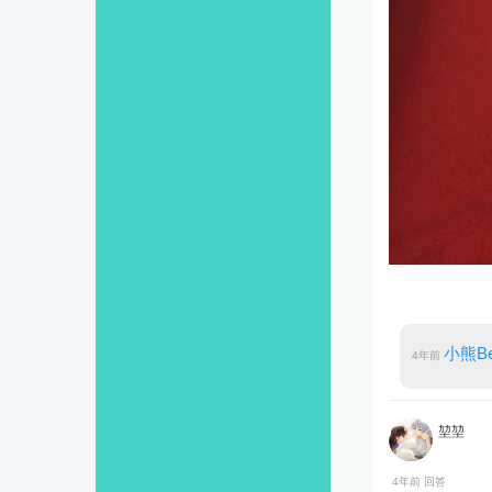
小熊Be
4年前
堃堃
4年前 回答