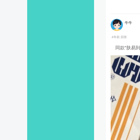
牛牛
4年前 回答
同款“肤易到