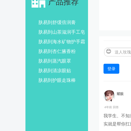
产品推荐
肤易到舒缓倍润膏
肤易到山茶滋润手工皂
肤易到海水矿物护手霜
😊
肤易到杏仁腋香粉
肤易到蒸汽眼罩
登录
肤易到清凉眼贴
肤易到护眼走珠棒
耀眼
4年前 回答
我学生、不知
实就是帮你扛