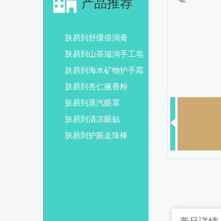
产品推荐
肤易到舒缓倍润膏
肤易到山茶滋润手工皂
肤易到海水矿物护手霜
肤易到杏仁腋香粉
肤易到蒸汽眼罩
肤易到清凉眼贴
肤易到护眼走珠棒