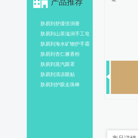
产品推荐
肤易到舒缓倍润膏
肤易到山茶滋润手工皂
肤易到海水矿物护手霜
肤易到杏仁腋香粉
肤易到蒸汽眼罩
肤易到清凉眼贴
肤易到护眼走珠棒