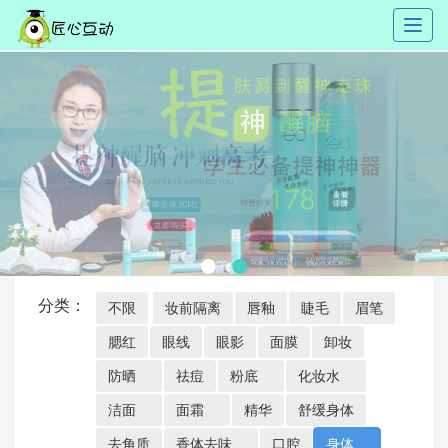
Toggl
naviga
分类：
不限
妆前隔离
唇釉
睫毛
眉笔
腮红
眼线
眼影
面膜
卸妆
防晒
祛痘
粉底
化妆水
洁面
面霜
精华
舒缓身体
去角质
香体去味
口腔
身体