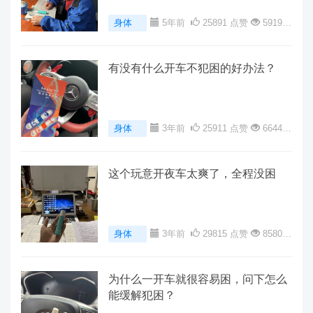
身体
5年前
25891 点赞
59199
阅读
0 评论
有没有什么开车不犯困的好办法？
身体
3年前
25911 点赞
66441
阅读
0 评论
这个玩意开夜车太爽了，全程没困
身体
3年前
29815 点赞
85809
阅读
0 评论
为什么一开车就很容易困，问下怎么
能缓解犯困？