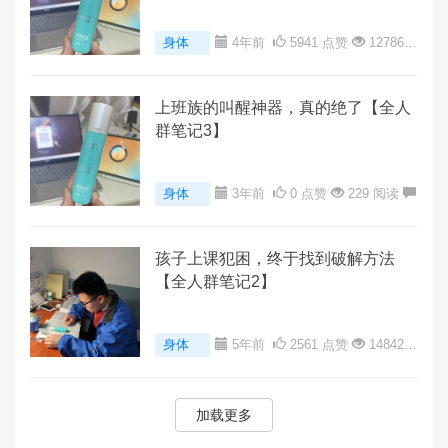
身体
4年前
5941 点赞
12786
阅读
0 评论
上班族的叫醒神器，真的绝了【全人
群笔记3】
身体
3年前
0 点赞
229 阅读
0 评论
孩子上课犯困，终于找到破解方法
【全人群笔记2】
身体
5年前
2561 点赞
14842
阅读
0 评论
加载更多