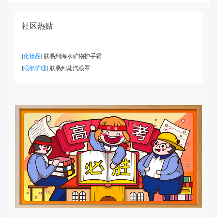
社区热贴
[
化妆品
]
肤易到海水矿物护手霜
[
眼部护理
]
肤易到蒸汽眼罩