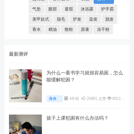
气垫
眼部
遮瑕
沐浴露
护手霜
美甲款式
脱毛
护发
染发
脱发
香水
精油
散粉
原液
冻干粉
最新测评
为什么一看书学习就很容易困，怎么
能缓解犯困？
身体
4年前
25891 点赞
60112
阅读
0 评论
孩子上课犯困有什么办法吗？