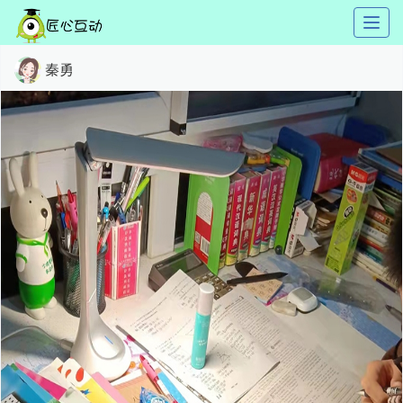
Toggl
naviga
秦勇