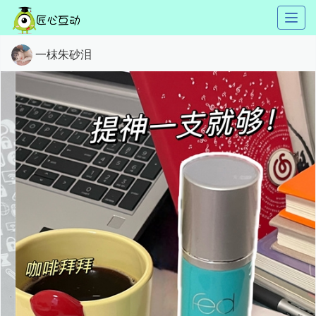
Toggl
naviga
一枺朱砂泪