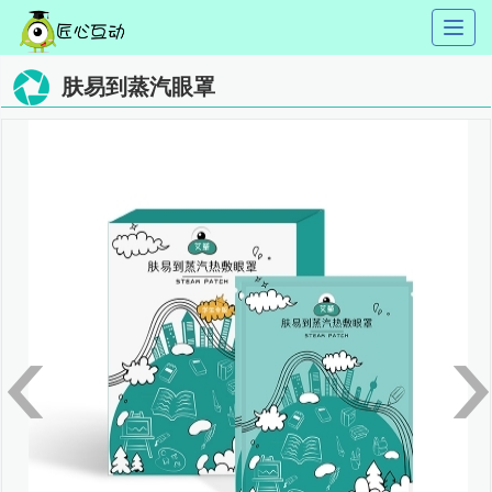
Toggl
naviga
肤易到蒸汽眼罩